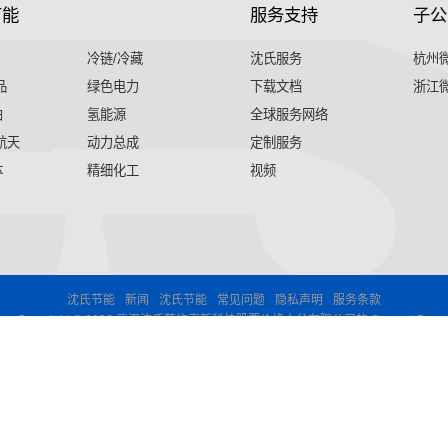
节能
服务支持
子公
冷链/冷藏
沈氏服务
杭州
品
绿色电力
下载文档
浙江
舶
氢能源
全球服务网络
 航天
动力总成
定制服务
体
精细化工
视频
沈氏节能
新闻
沈氏节能
常见问题
隐私声明
服务条款
Copyright © 2026 武汉沈氏节约高新科技股票价格十分有限公司的 Support By
,气化器,高效换热器,印刷电路板式换热器,热水换热器,水冷换热器
印刷电路板式换热器,热水换热器,水冷换热器,油冷换热器,污水换热
水换热器,水冷换热器,油冷换热器,污水换热器,热水机换热器"
微混
油冷换热器,污水换热器,热水机换热器"
微混合器,管式反应器,加氢