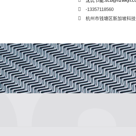
沈氏节能:scb@hzwkjn.c
-13357118560
杭州市钱塘区新加坡科技