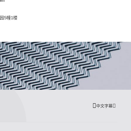
om
园5幢1楼
中文字幕