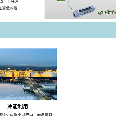
（3）上升汽
在更低的湿
冷能利用
环流化床整个过程中，会尽情释