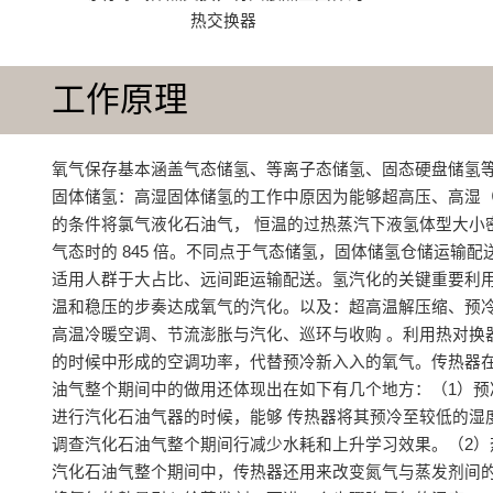
热交换器
工作原理
氧气保存基本涵盖气态储氢、等离子态储氢、固态硬盘储氢
固体储氢：高湿固体储氢的工作中原因为能够超高压、高湿（-
的条件将氯气液化石油气， 恒温的过热蒸汽下液氢体型大小
气态时的 845 倍。不同点于气态储氢，固体储氢仓储运输配
适用人群于大占比、远间距运输配送。氢汽化的关键重要利
温和稳压的步奏达成氧气的汽化‌。以及：超高温解压缩、‌预冷
高温冷暖空调、‌节流澎胀与汽化‌、巡环与收购 。利用热对换
的时候中形成的空调功率，代替预冷新入入的氧气‌。传热器
油气整个期间中的做用还体现出在如下有几个地方：（1）预
进行汽化石油气器的时候，能够 传热器将其预冷至较低的湿
调查汽化石油气整个期间行减少水耗和上升学习效果‌。‌（2）
汽化石油气整个期间中，传热器还用来改变氮气与蒸发剂间