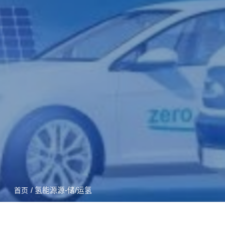
/ 氢能源源-储/运氢
首页