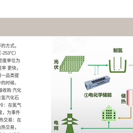
等的方式。
253℃）
密度单位为
送率 更快，
用一品类提
的时候、‌
器收购 汽化
在氢汽化石
冷‌：在氮气
度，为事件
热交易‌：在
的热交易，