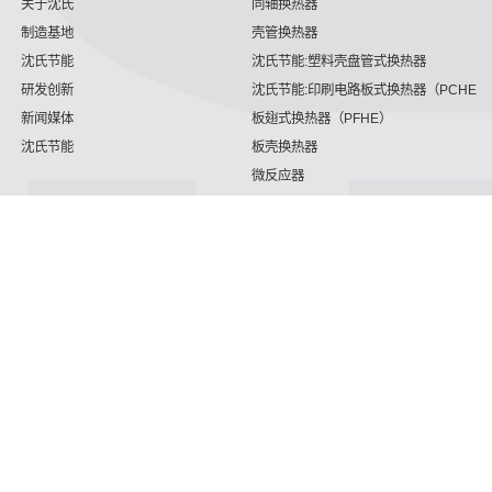
关于沈氏
同轴换热器
制造基地
壳管换热器
沈氏节能
沈氏节能:塑料壳盘管式换热器
研发创新
沈氏节能:印刷电路板式换热器（PCHE）
新闻媒体
板翅式换热器（PFHE）
沈氏节能
板壳换热器
微反应器
沈氏节能
服务支持
HVAC
沈氏服务
冷链/冷藏
下载文档
家电/食品
全球服务网络
绿色电力
定制服务
海工船舶
视频
氢能源
子公司
沈氏节能:航空 & 航天
杭州微控
动力总成
浙江微智源
工业气体