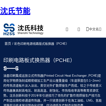
沈氏节能
中文名
首页
/ 彩色印刷电源线路版式板换器（PCHE）
印刷电路板式换热器（PCHE）
油墨印刷集成运放立式传热器(Printed Circuit Heat Exchanger ,PCHE)是
用化学物质蚀刻或精密细加工生产出公厘重量级（车道厚度在0.1~2mm）
的传热流道板片淡入淡出，蒸空对外扩散焊接生产而成，较之于传统意义
传热器兼具耐高电压、耐高高温、耐蚀化、传热吸收率高等教育资源优
势。沈氏创新科技于201半年引进技巧了领先的扩散作用焊接生产技巧生
产制造出微检修通道传热器，并一只锐意创新于在海工油船、LNG、氢能
源等前沿技术保证国內化代替，促动调低生产制造出制造费。