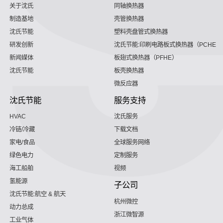
关于沈氏
同轴换热器
制造基地
壳管换热器
沈氏节能
塑料壳盘管式换热器
研发创新
沈氏节能:印刷电路板式换热器（PCHE）
新闻媒体
板翅式换热器（PFHE）
沈氏节能
板壳换热器
微反应器
沈氏节能
服务支持
HVAC
沈氏服务
冷链/冷藏
下载文档
家电/食品
全球服务网络
绿色电力
定制服务
海工船舶
视频
氢能源
子公司
沈氏节能:航空 & 航天
杭州微控
动力总成
浙江微智源
工业气体