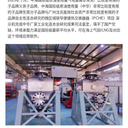
2023年十月，中海国际级原油使用量气电集團非常资产比较是有限的
子品牌义务子品牌、中海国际级原油使用量（中华）非常比较是有限
的子品牌东莞分子品牌与广州沈氏能效社会资产非常比较是有限的子
品牌自主性连合研究的微区域狭窄便捷热交换器器（PCHE）项目 演
示机完成中华厂家工业化连合会研究成果司法鉴定，填平了国产空
缺，环境承载力满足国际级最新平均水平，可在海上气田/LNG及对应
这个领域应用软件。