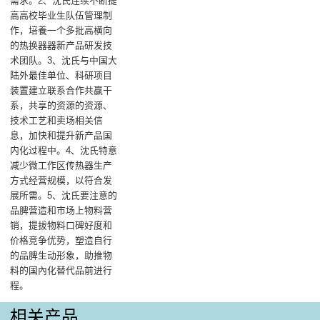
需求。2、沈氏连续不断提
高高校毕业生队伍管理制
作，培養一个多批高横向
的热换器器新产品研发技
术团队。3、沈氏与中国大
陆外最佳单位、科研项目
装置建立联系合作共赢干
系，共享的资源的资源、
技术工艺和卖场相关信
息，加快和提升新产品国
内化过程中。4、沈氏特意
减少微工作区传热器生产
方式经营规模，以符合发
展所需。5、沈氏要注意的
品脾营造和市场上物料营
销，提拔物料口碑好度和
价格竞争优势，塑造自行
的品脾生动形象，助推物
料的国內化替代品前进行
程。
相关产品