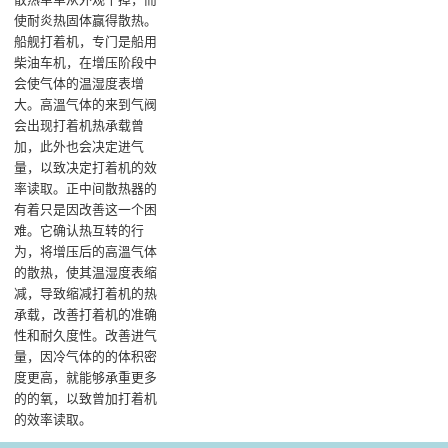
使耐炎热固体赢得散热‌。
船舰打着机，专门是船用
柴油车机，在增压阶段中
会使气体的温湿度表增
大。高溫气体的来到气阀
会出现打着机热承载曾
加，此外也会决定进气
量，以致决定打着机的效
率读取。正中间散热器的
有着只是因改善这一个困
难。它确认热互转的行
为，将增压后的高溫气体
的散热，使其温湿度表缩
减，导致缩减打着机的热
承载，改善打着机的准确
性和耐久度性。改善进气
量，因冷气体的的体积密
度更高，就能够承重更多
的的氧，以致曾加打着机
的效率读取‌。